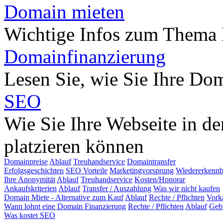
Domain mieten
Wichtige Infos zum Thema
Domainfinanzierung
Lesen Sie, wie Sie Ihre Do
SEO
Wie Sie Ihre Webseite in d
platzieren können
Domainpreise
Ablauf
Treuhandservice
Domaintransfer
Erfolgsgeschichten
SEO Vorteile
Marketingvorsprung
Wiedererkennb
Ihre Anonymität
Ablauf
Treuhandservice
Kosten/Honorar
Ankaufskriterien
Ablauf
Transfer / Auszahlung
Was wir nicht kaufen
Domain Miete - Alternative zum Kauf
Ablauf
Rechte / Pflichten
Vork
Wann lohnt eine Domain Finanzierung
Rechte / Pflichten
Ablauf
Geb
Was kostet SEO