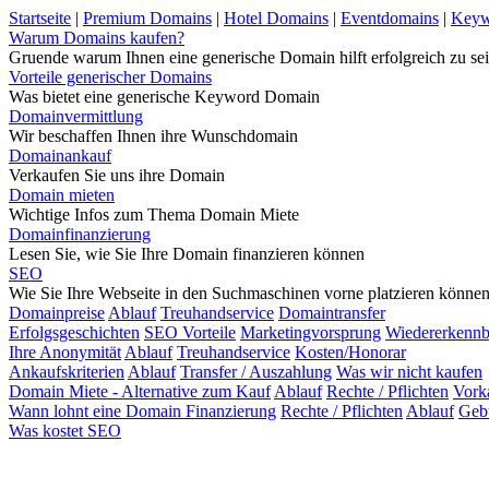
Startseite
|
Premium Domains
|
Hotel Domains
|
Eventdomains
|
Keyw
Warum Domains kaufen?
Gruende warum Ihnen eine generische Domain hilft erfolgreich zu sei
Vorteile generischer Domains
Was bietet eine generische Keyword Domain
Domainvermittlung
Wir beschaffen Ihnen ihre Wunschdomain
Domainankauf
Verkaufen Sie uns ihre Domain
Domain mieten
Wichtige Infos zum Thema Domain Miete
Domainfinanzierung
Lesen Sie, wie Sie Ihre Domain finanzieren können
SEO
Wie Sie Ihre Webseite in den Suchmaschinen vorne platzieren könne
Domainpreise
Ablauf
Treuhandservice
Domaintransfer
Erfolgsgeschichten
SEO Vorteile
Marketingvorsprung
Wiedererkennb
Ihre Anonymität
Ablauf
Treuhandservice
Kosten/Honorar
Ankaufskriterien
Ablauf
Transfer / Auszahlung
Was wir nicht kaufen
Domain Miete - Alternative zum Kauf
Ablauf
Rechte / Pflichten
Vork
Wann lohnt eine Domain Finanzierung
Rechte / Pflichten
Ablauf
Geb
Was kostet SEO