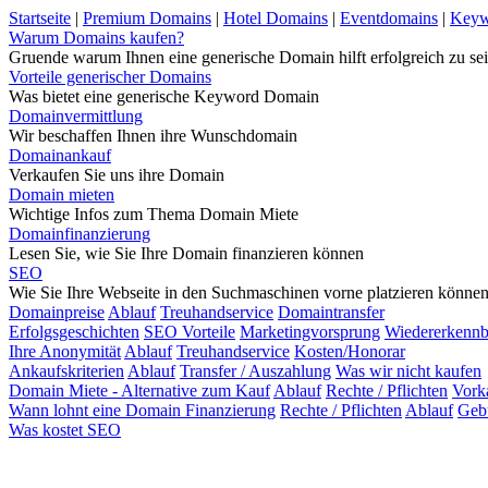
Startseite
|
Premium Domains
|
Hotel Domains
|
Eventdomains
|
Keyw
Warum Domains kaufen?
Gruende warum Ihnen eine generische Domain hilft erfolgreich zu sei
Vorteile generischer Domains
Was bietet eine generische Keyword Domain
Domainvermittlung
Wir beschaffen Ihnen ihre Wunschdomain
Domainankauf
Verkaufen Sie uns ihre Domain
Domain mieten
Wichtige Infos zum Thema Domain Miete
Domainfinanzierung
Lesen Sie, wie Sie Ihre Domain finanzieren können
SEO
Wie Sie Ihre Webseite in den Suchmaschinen vorne platzieren könne
Domainpreise
Ablauf
Treuhandservice
Domaintransfer
Erfolgsgeschichten
SEO Vorteile
Marketingvorsprung
Wiedererkennb
Ihre Anonymität
Ablauf
Treuhandservice
Kosten/Honorar
Ankaufskriterien
Ablauf
Transfer / Auszahlung
Was wir nicht kaufen
Domain Miete - Alternative zum Kauf
Ablauf
Rechte / Pflichten
Vork
Wann lohnt eine Domain Finanzierung
Rechte / Pflichten
Ablauf
Geb
Was kostet SEO