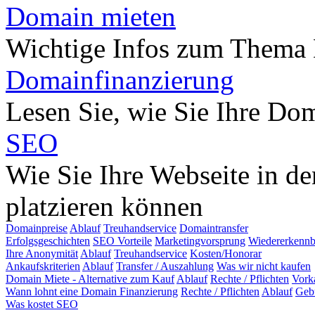
Domain mieten
Wichtige Infos zum Thema
Domainfinanzierung
Lesen Sie, wie Sie Ihre Do
SEO
Wie Sie Ihre Webseite in d
platzieren können
Domainpreise
Ablauf
Treuhandservice
Domaintransfer
Erfolgsgeschichten
SEO Vorteile
Marketingvorsprung
Wiedererkennb
Ihre Anonymität
Ablauf
Treuhandservice
Kosten/Honorar
Ankaufskriterien
Ablauf
Transfer / Auszahlung
Was wir nicht kaufen
Domain Miete - Alternative zum Kauf
Ablauf
Rechte / Pflichten
Vork
Wann lohnt eine Domain Finanzierung
Rechte / Pflichten
Ablauf
Geb
Was kostet SEO