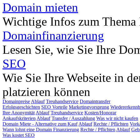
Domain mieten
Wichtige Infos zum Thema
Domainfinanzierung
Lesen Sie, wie Sie Ihre Do
SEO
Wie Sie Ihre Webseite in d
platzieren können
Domainpreise
Ablauf
Treuhandservice
Domaintransfer
Erfolgsgeschichten
SEO Vorteile
Marketingvorsprung
Wiedererkennb
Ihre Anonymität
Ablauf
Treuhandservice
Kosten/Honorar
Ankaufskriterien
Ablauf
Transfer / Auszahlung
Was wir nicht kaufen
Domain Miete - Alternative zum Kauf
Ablauf
Rechte / Pflichten
Vork
Wann lohnt eine Domain Finanzierung
Rechte / Pflichten
Ablauf
Geb
Was kostet SEO