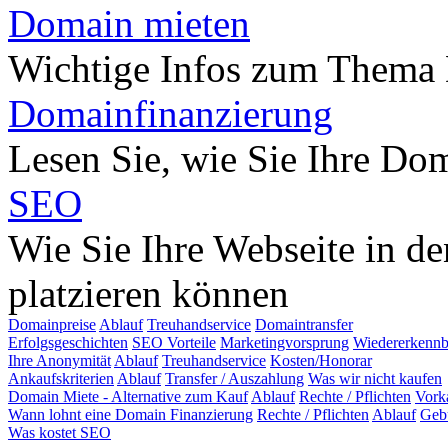
Domain mieten
Wichtige Infos zum Thema
Domainfinanzierung
Lesen Sie, wie Sie Ihre Do
SEO
Wie Sie Ihre Webseite in d
platzieren können
Domainpreise
Ablauf
Treuhandservice
Domaintransfer
Erfolgsgeschichten
SEO Vorteile
Marketingvorsprung
Wiedererkennb
Ihre Anonymität
Ablauf
Treuhandservice
Kosten/Honorar
Ankaufskriterien
Ablauf
Transfer / Auszahlung
Was wir nicht kaufen
Domain Miete - Alternative zum Kauf
Ablauf
Rechte / Pflichten
Vork
Wann lohnt eine Domain Finanzierung
Rechte / Pflichten
Ablauf
Geb
Was kostet SEO