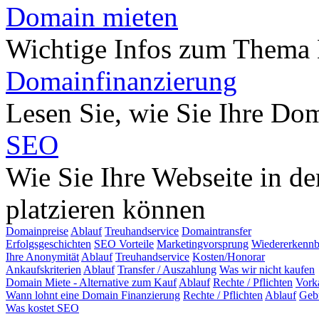
Domain mieten
Wichtige Infos zum Thema
Domainfinanzierung
Lesen Sie, wie Sie Ihre Do
SEO
Wie Sie Ihre Webseite in d
platzieren können
Domainpreise
Ablauf
Treuhandservice
Domaintransfer
Erfolgsgeschichten
SEO Vorteile
Marketingvorsprung
Wiedererkennb
Ihre Anonymität
Ablauf
Treuhandservice
Kosten/Honorar
Ankaufskriterien
Ablauf
Transfer / Auszahlung
Was wir nicht kaufen
Domain Miete - Alternative zum Kauf
Ablauf
Rechte / Pflichten
Vork
Wann lohnt eine Domain Finanzierung
Rechte / Pflichten
Ablauf
Geb
Was kostet SEO