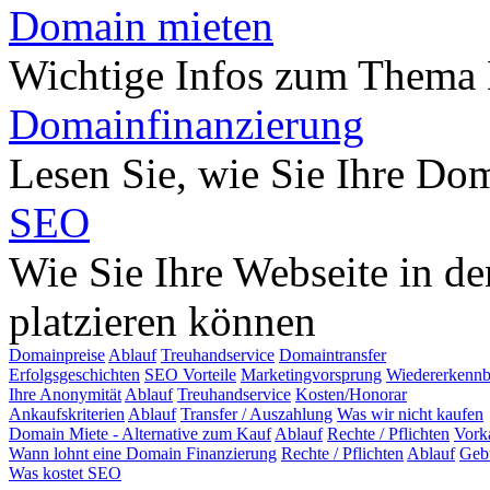
Domain mieten
Wichtige Infos zum Thema
Domainfinanzierung
Lesen Sie, wie Sie Ihre Do
SEO
Wie Sie Ihre Webseite in d
platzieren können
Domainpreise
Ablauf
Treuhandservice
Domaintransfer
Erfolgsgeschichten
SEO Vorteile
Marketingvorsprung
Wiedererkennb
Ihre Anonymität
Ablauf
Treuhandservice
Kosten/Honorar
Ankaufskriterien
Ablauf
Transfer / Auszahlung
Was wir nicht kaufen
Domain Miete - Alternative zum Kauf
Ablauf
Rechte / Pflichten
Vork
Wann lohnt eine Domain Finanzierung
Rechte / Pflichten
Ablauf
Geb
Was kostet SEO