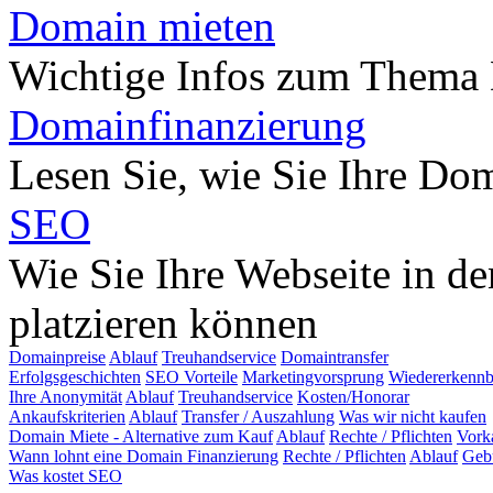
Domain mieten
Wichtige Infos zum Thema
Domainfinanzierung
Lesen Sie, wie Sie Ihre Do
SEO
Wie Sie Ihre Webseite in d
platzieren können
Domainpreise
Ablauf
Treuhandservice
Domaintransfer
Erfolgsgeschichten
SEO Vorteile
Marketingvorsprung
Wiedererkennb
Ihre Anonymität
Ablauf
Treuhandservice
Kosten/Honorar
Ankaufskriterien
Ablauf
Transfer / Auszahlung
Was wir nicht kaufen
Domain Miete - Alternative zum Kauf
Ablauf
Rechte / Pflichten
Vork
Wann lohnt eine Domain Finanzierung
Rechte / Pflichten
Ablauf
Geb
Was kostet SEO