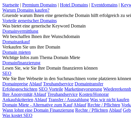
Startseite
|
Premium Domains
|
Hotel Domains
|
Eventdomains
|
Keyw
Warum Domains kaufen?
Gruende warum Ihnen eine generische Domain hilft erfolgreich zu sei
Vorteile generischer Domains
Was bietet eine generische Keyword Domain
Domainvermittlung
Wir beschaffen Ihnen ihre Wunschdomain
Domainankauf
Verkaufen Sie uns ihre Domain
Domain mieten
Wichtige Infos zum Thema Domain Miete
Domainfinanzierung
Lesen Sie, wie Sie Ihre Domain finanzieren können
SEO
Wie Sie Ihre Webseite in den Suchmaschinen vorne platzieren könne
Domainpreise
Ablauf
Treuhandservice
Domaintransfer
Erfolgsgeschichten
SEO Vorteile
Marketingvorsprung
Wiedererkennb
Ihre Anonymität
Ablauf
Treuhandservice
Kosten/Honorar
Ankaufskriterien
Ablauf
Transfer / Auszahlung
Was wir nicht kaufen
Domain Miete - Alternative zum Kauf
Ablauf
Rechte / Pflichten
Vork
Wann lohnt eine Domain Finanzierung
Rechte / Pflichten
Ablauf
Geb
Was kostet SEO