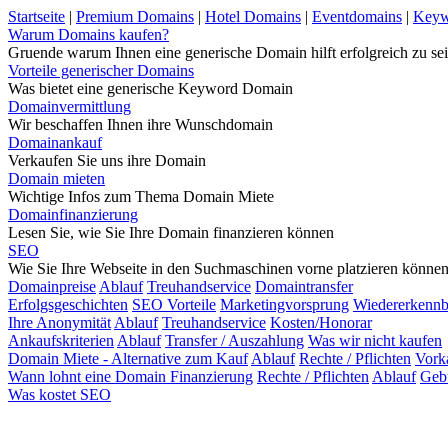
Startseite
|
Premium Domains
|
Hotel Domains
|
Eventdomains
|
Keyw
Warum Domains kaufen?
Gruende warum Ihnen eine generische Domain hilft erfolgreich zu sei
Vorteile generischer Domains
Was bietet eine generische Keyword Domain
Domainvermittlung
Wir beschaffen Ihnen ihre Wunschdomain
Domainankauf
Verkaufen Sie uns ihre Domain
Domain mieten
Wichtige Infos zum Thema Domain Miete
Domainfinanzierung
Lesen Sie, wie Sie Ihre Domain finanzieren können
SEO
Wie Sie Ihre Webseite in den Suchmaschinen vorne platzieren könne
Domainpreise
Ablauf
Treuhandservice
Domaintransfer
Erfolgsgeschichten
SEO Vorteile
Marketingvorsprung
Wiedererkennb
Ihre Anonymität
Ablauf
Treuhandservice
Kosten/Honorar
Ankaufskriterien
Ablauf
Transfer / Auszahlung
Was wir nicht kaufen
Domain Miete - Alternative zum Kauf
Ablauf
Rechte / Pflichten
Vork
Wann lohnt eine Domain Finanzierung
Rechte / Pflichten
Ablauf
Geb
Was kostet SEO