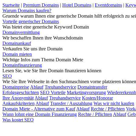
Startseite
|
Premium Domains
|
Hotel Domains
|
Eventdomains
|
Keyw
Warum Domains kaufen?
Gruende warum Ihnen eine generische Domain hilft erfolgreich zu sei
Vorteile generischer Domains
Was bietet eine generische Keyword Domain
Domainvermittlung
Wir beschaffen Ihnen ihre Wunschdomain
Domainankauf
Verkaufen Sie uns ihre Domain
Domain mieten
Wichtige Infos zum Thema Domain Miete
Domainfinanzierung
Lesen Sie, wie Sie Ihre Domain finanzieren können
SEO
Wie Sie Ihre Webseite in den Suchmaschinen vorne platzieren könne
Domainpreise
Ablauf
Treuhandservice
Domaintransfer
Erfolgsgeschichten
SEO Vorteile
Marketingvorsprung
Wiedererkennb
Ihre Anonymität
Ablauf
Treuhandservice
Kosten/Honorar
Ankaufskriterien
Ablauf
Transfer / Auszahlung
Was wir nicht kaufen
Domain Miete - Alternative zum Kauf
Ablauf
Rechte / Pflichten
Vork
Wann lohnt eine Domain Finanzierung
Rechte / Pflichten
Ablauf
Geb
Was kostet SEO