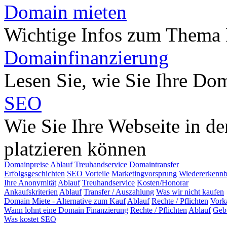
Domain mieten
Wichtige Infos zum Thema
Domainfinanzierung
Lesen Sie, wie Sie Ihre Do
SEO
Wie Sie Ihre Webseite in d
platzieren können
Domainpreise
Ablauf
Treuhandservice
Domaintransfer
Erfolgsgeschichten
SEO Vorteile
Marketingvorsprung
Wiedererkennb
Ihre Anonymität
Ablauf
Treuhandservice
Kosten/Honorar
Ankaufskriterien
Ablauf
Transfer / Auszahlung
Was wir nicht kaufen
Domain Miete - Alternative zum Kauf
Ablauf
Rechte / Pflichten
Vork
Wann lohnt eine Domain Finanzierung
Rechte / Pflichten
Ablauf
Geb
Was kostet SEO