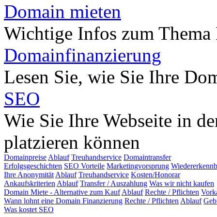
Domain mieten
Wichtige Infos zum Thema
Domainfinanzierung
Lesen Sie, wie Sie Ihre Do
SEO
Wie Sie Ihre Webseite in d
platzieren können
Domainpreise
Ablauf
Treuhandservice
Domaintransfer
Erfolgsgeschichten
SEO Vorteile
Marketingvorsprung
Wiedererkennb
Ihre Anonymität
Ablauf
Treuhandservice
Kosten/Honorar
Ankaufskriterien
Ablauf
Transfer / Auszahlung
Was wir nicht kaufen
Domain Miete - Alternative zum Kauf
Ablauf
Rechte / Pflichten
Vork
Wann lohnt eine Domain Finanzierung
Rechte / Pflichten
Ablauf
Geb
Was kostet SEO