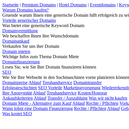
Startseite
|
Premium Domains
|
Hotel Domains
|
Eventdomains
|
Keyw
Warum Domains kaufen?
Gruende warum Ihnen eine generische Domain hilft erfolgreich zu sei
Vorteile generischer Domains
Was bietet eine generische Keyword Domain
Domainvermittlung
Wir beschaffen Ihnen ihre Wunschdomain
Domainankauf
Verkaufen Sie uns ihre Domain
Domain mieten
Wichtige Infos zum Thema Domain Miete
Domainfinanzierung
Lesen Sie, wie Sie Ihre Domain finanzieren können
SEO
Wie Sie Ihre Webseite in den Suchmaschinen vorne platzieren könne
Domainpreise
Ablauf
Treuhandservice
Domaintransfer
Erfolgsgeschichten
SEO Vorteile
Marketingvorsprung
Wiedererkennb
Ihre Anonymität
Ablauf
Treuhandservice
Kosten/Honorar
Ankaufskriterien
Ablauf
Transfer / Auszahlung
Was wir nicht kaufen
Domain Miete - Alternative zum Kauf
Ablauf
Rechte / Pflichten
Vork
Wann lohnt eine Domain Finanzierung
Rechte / Pflichten
Ablauf
Geb
Was kostet SEO