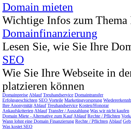
Domain mieten
Wichtige Infos zum Thema
Domainfinanzierung
Lesen Sie, wie Sie Ihre Do
SEO
Wie Sie Ihre Webseite in d
platzieren können
Domainpreise
Ablauf
Treuhandservice
Domaintransfer
Erfolgsgeschichten
SEO Vorteile
Marketingvorsprung
Wiedererkennb
Ihre Anonymität
Ablauf
Treuhandservice
Kosten/Honorar
Ankaufskriterien
Ablauf
Transfer / Auszahlung
Was wir nicht kaufen
Domain Miete - Alternative zum Kauf
Ablauf
Rechte / Pflichten
Vork
Wann lohnt eine Domain Finanzierung
Rechte / Pflichten
Ablauf
Geb
Was kostet SEO