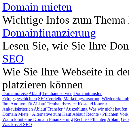
Domain mieten
Wichtige Infos zum Thema
Domainfinanzierung
Lesen Sie, wie Sie Ihre Do
SEO
Wie Sie Ihre Webseite in d
platzieren können
Domainpreise
Ablauf
Treuhandservice
Domaintransfer
Erfolgsgeschichten
SEO Vorteile
Marketingvorsprung
Wiedererkennb
Ihre Anonymität
Ablauf
Treuhandservice
Kosten/Honorar
Ankaufskriterien
Ablauf
Transfer / Auszahlung
Was wir nicht kaufen
Domain Miete - Alternative zum Kauf
Ablauf
Rechte / Pflichten
Vork
Wann lohnt eine Domain Finanzierung
Rechte / Pflichten
Ablauf
Geb
Was kostet SEO