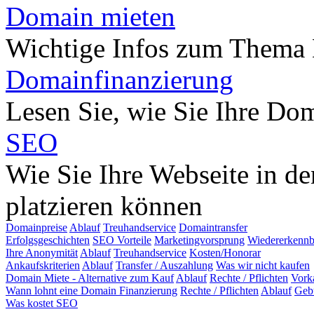
Domain mieten
Wichtige Infos zum Thema
Domainfinanzierung
Lesen Sie, wie Sie Ihre Do
SEO
Wie Sie Ihre Webseite in d
platzieren können
Domainpreise
Ablauf
Treuhandservice
Domaintransfer
Erfolgsgeschichten
SEO Vorteile
Marketingvorsprung
Wiedererkennb
Ihre Anonymität
Ablauf
Treuhandservice
Kosten/Honorar
Ankaufskriterien
Ablauf
Transfer / Auszahlung
Was wir nicht kaufen
Domain Miete - Alternative zum Kauf
Ablauf
Rechte / Pflichten
Vork
Wann lohnt eine Domain Finanzierung
Rechte / Pflichten
Ablauf
Geb
Was kostet SEO