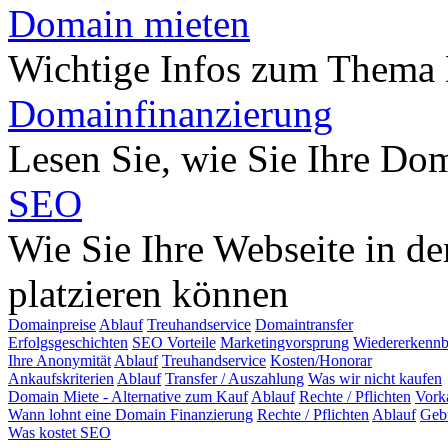
Domain mieten
Wichtige Infos zum Thema
Domainfinanzierung
Lesen Sie, wie Sie Ihre Do
SEO
Wie Sie Ihre Webseite in d
platzieren können
Domainpreise
Ablauf
Treuhandservice
Domaintransfer
Erfolgsgeschichten
SEO Vorteile
Marketingvorsprung
Wiedererkennb
Ihre Anonymität
Ablauf
Treuhandservice
Kosten/Honorar
Ankaufskriterien
Ablauf
Transfer / Auszahlung
Was wir nicht kaufen
Domain Miete - Alternative zum Kauf
Ablauf
Rechte / Pflichten
Vork
Wann lohnt eine Domain Finanzierung
Rechte / Pflichten
Ablauf
Geb
Was kostet SEO