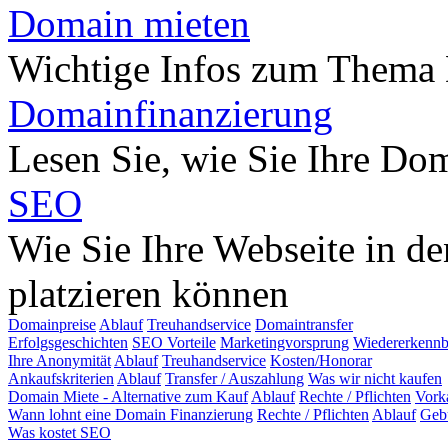
Domain mieten
Wichtige Infos zum Thema
Domainfinanzierung
Lesen Sie, wie Sie Ihre Do
SEO
Wie Sie Ihre Webseite in d
platzieren können
Domainpreise
Ablauf
Treuhandservice
Domaintransfer
Erfolgsgeschichten
SEO Vorteile
Marketingvorsprung
Wiedererkennb
Ihre Anonymität
Ablauf
Treuhandservice
Kosten/Honorar
Ankaufskriterien
Ablauf
Transfer / Auszahlung
Was wir nicht kaufen
Domain Miete - Alternative zum Kauf
Ablauf
Rechte / Pflichten
Vork
Wann lohnt eine Domain Finanzierung
Rechte / Pflichten
Ablauf
Geb
Was kostet SEO