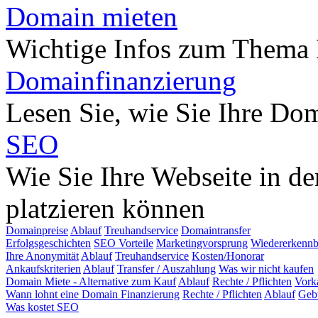
Domain mieten
Wichtige Infos zum Thema
Domainfinanzierung
Lesen Sie, wie Sie Ihre Do
SEO
Wie Sie Ihre Webseite in d
platzieren können
Domainpreise
Ablauf
Treuhandservice
Domaintransfer
Erfolgsgeschichten
SEO Vorteile
Marketingvorsprung
Wiedererkennb
Ihre Anonymität
Ablauf
Treuhandservice
Kosten/Honorar
Ankaufskriterien
Ablauf
Transfer / Auszahlung
Was wir nicht kaufen
Domain Miete - Alternative zum Kauf
Ablauf
Rechte / Pflichten
Vork
Wann lohnt eine Domain Finanzierung
Rechte / Pflichten
Ablauf
Geb
Was kostet SEO