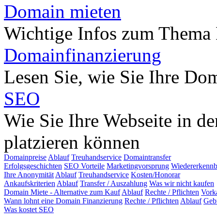
Domain mieten
Wichtige Infos zum Thema
Domainfinanzierung
Lesen Sie, wie Sie Ihre Do
SEO
Wie Sie Ihre Webseite in d
platzieren können
Domainpreise
Ablauf
Treuhandservice
Domaintransfer
Erfolgsgeschichten
SEO Vorteile
Marketingvorsprung
Wiedererkennb
Ihre Anonymität
Ablauf
Treuhandservice
Kosten/Honorar
Ankaufskriterien
Ablauf
Transfer / Auszahlung
Was wir nicht kaufen
Domain Miete - Alternative zum Kauf
Ablauf
Rechte / Pflichten
Vork
Wann lohnt eine Domain Finanzierung
Rechte / Pflichten
Ablauf
Geb
Was kostet SEO