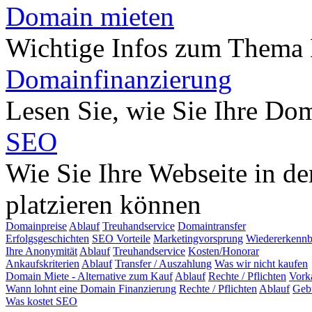
Domain mieten
Wichtige Infos zum Thema
Domainfinanzierung
Lesen Sie, wie Sie Ihre Do
SEO
Wie Sie Ihre Webseite in d
platzieren können
Domainpreise
Ablauf
Treuhandservice
Domaintransfer
Erfolgsgeschichten
SEO Vorteile
Marketingvorsprung
Wiedererkennb
Ihre Anonymität
Ablauf
Treuhandservice
Kosten/Honorar
Ankaufskriterien
Ablauf
Transfer / Auszahlung
Was wir nicht kaufen
Domain Miete - Alternative zum Kauf
Ablauf
Rechte / Pflichten
Vork
Wann lohnt eine Domain Finanzierung
Rechte / Pflichten
Ablauf
Geb
Was kostet SEO