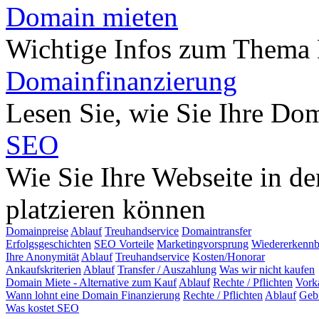
Domain mieten
Wichtige Infos zum Thema
Domainfinanzierung
Lesen Sie, wie Sie Ihre Do
SEO
Wie Sie Ihre Webseite in d
platzieren können
Domainpreise
Ablauf
Treuhandservice
Domaintransfer
Erfolgsgeschichten
SEO Vorteile
Marketingvorsprung
Wiedererkennb
Ihre Anonymität
Ablauf
Treuhandservice
Kosten/Honorar
Ankaufskriterien
Ablauf
Transfer / Auszahlung
Was wir nicht kaufen
Domain Miete - Alternative zum Kauf
Ablauf
Rechte / Pflichten
Vork
Wann lohnt eine Domain Finanzierung
Rechte / Pflichten
Ablauf
Geb
Was kostet SEO