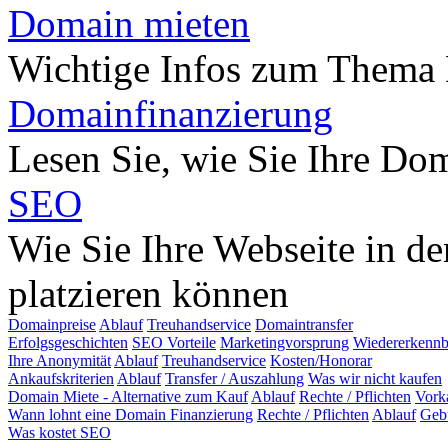
Domain mieten
Wichtige Infos zum Thema
Domainfinanzierung
Lesen Sie, wie Sie Ihre Do
SEO
Wie Sie Ihre Webseite in d
platzieren können
Domainpreise
Ablauf
Treuhandservice
Domaintransfer
Erfolgsgeschichten
SEO Vorteile
Marketingvorsprung
Wiedererkennb
Ihre Anonymität
Ablauf
Treuhandservice
Kosten/Honorar
Ankaufskriterien
Ablauf
Transfer / Auszahlung
Was wir nicht kaufen
Domain Miete - Alternative zum Kauf
Ablauf
Rechte / Pflichten
Vork
Wann lohnt eine Domain Finanzierung
Rechte / Pflichten
Ablauf
Geb
Was kostet SEO