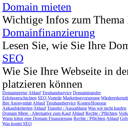
Domain mieten
Wichtige Infos zum Thema
Domainfinanzierung
Lesen Sie, wie Sie Ihre Do
SEO
Wie Sie Ihre Webseite in d
platzieren können
Domainpreise
Ablauf
Treuhandservice
Domaintransfer
Erfolgsgeschichten
SEO Vorteile
Marketingvorsprung
Wiedererkennb
Ihre Anonymität
Ablauf
Treuhandservice
Kosten/Honorar
Ankaufskriterien
Ablauf
Transfer / Auszahlung
Was wir nicht kaufen
Domain Miete - Alternative zum Kauf
Ablauf
Rechte / Pflichten
Vork
Wann lohnt eine Domain Finanzierung
Rechte / Pflichten
Ablauf
Geb
Was kostet SEO