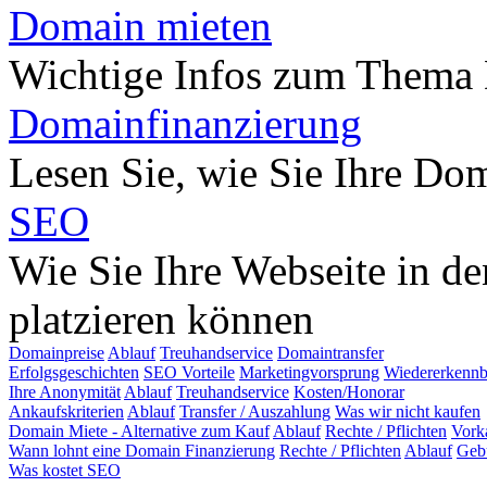
Domain mieten
Wichtige Infos zum Thema
Domainfinanzierung
Lesen Sie, wie Sie Ihre Do
SEO
Wie Sie Ihre Webseite in d
platzieren können
Domainpreise
Ablauf
Treuhandservice
Domaintransfer
Erfolgsgeschichten
SEO Vorteile
Marketingvorsprung
Wiedererkennb
Ihre Anonymität
Ablauf
Treuhandservice
Kosten/Honorar
Ankaufskriterien
Ablauf
Transfer / Auszahlung
Was wir nicht kaufen
Domain Miete - Alternative zum Kauf
Ablauf
Rechte / Pflichten
Vork
Wann lohnt eine Domain Finanzierung
Rechte / Pflichten
Ablauf
Geb
Was kostet SEO